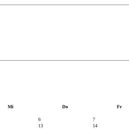
Mi
Do
Fr
6
7
13
14